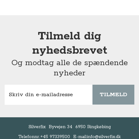
Tilmeld dig
nyhedsbrevet
Og modtag alle de spændende
nyheder
TILMELD
Silverfix
Byvejen 34
6950 Ringkøbing
Telefonnr.:
+45 97339500
E-mail:
info@silverfix.dk