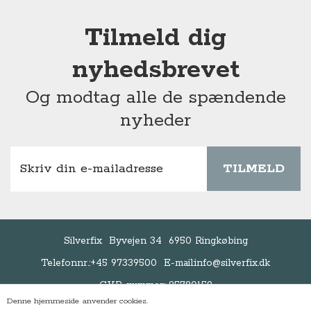
Tilmeld dig
nyhedsbrevet
Og modtag alle de spændende
nyheder
TILMELD
Silverfix
Byvejen 34
6950 Ringkøbing
Telefonnr.:
+45 97339500
E-mail:
info@silverfix.dk
CVR-nummer: 25780159
Denne hjemmeside anvender cookies.