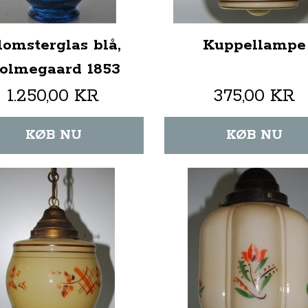
lomsterglas blå,
Kuppellampe
olmegaard 1853
1.250,00 KR
375,00 KR
KØB NU
KØB NU