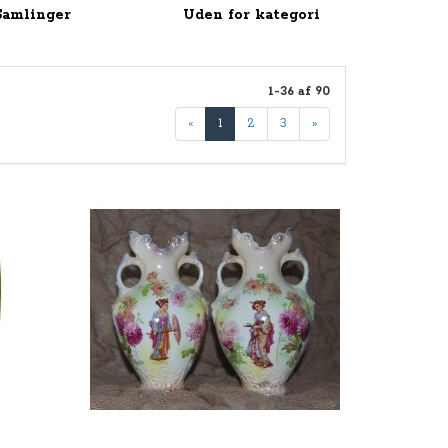
Samlinger
Uden for kategori
1-36 af 90
«
1
2
3
»