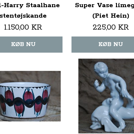
l-Harry Staalhane
Super Vase lime
stentøjskande
(Piet Hein)
1.150,00 KR
225,00 KR
KØB NU
KØB NU