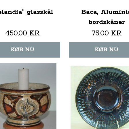
elandia" glasskål
Baca, Alumini
bordskåner
450,00 KR
75,00 KR
KØB NU
KØB NU