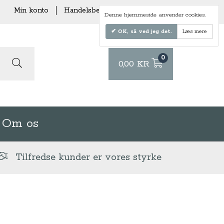
Min konto
Handelsbetingelser
Levering
Denne hjemmeside anvender cookies.
OK, så ved jeg det.
Læs mere
0
0,00 KR
Om os
Tilfredse kunder er vores styrke