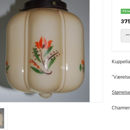
På l
375
Kuppell
"Værelse
Størrels
Charmer