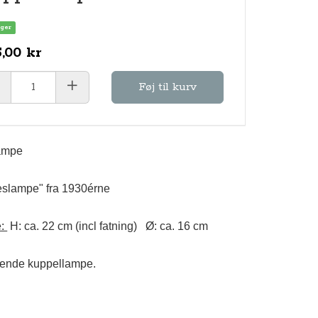
ager
,00 kr
Føj til kurv
ampe
slampe" fra 1930érne
e:
H: ca. 22 cm (incl fatning) Ø: ca. 16 cm
ende kuppellampe.