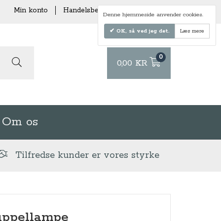
Min konto
Handelsbetingelser
Levering
Denne hjemmeside anvender cookies.
OK, så ved jeg det.
Læs mere
0
0,00 KR
Om os
Tilfredse kunder er vores styrke
ppellampe