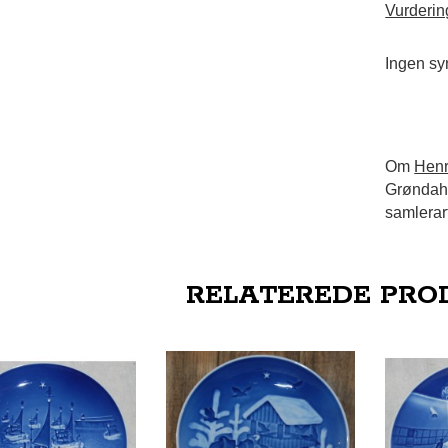
Vurderin
Ingen sy
Om
Henr
Grøndahl
samlerart
RELATEREDE PRO