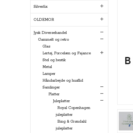
Silverfix
OLDEMOR
Jysk Diversehandel
Gammelt og retro
Glas
Lertøj, Porcelæn og Fajance
Stel og bestik
Metal
Lamper
Håndarbejde og husflid
Samlinger
Platter
Juleplatter
Royal Copenhagen
juleplatter
Bing & Grøndahl
juleplatter