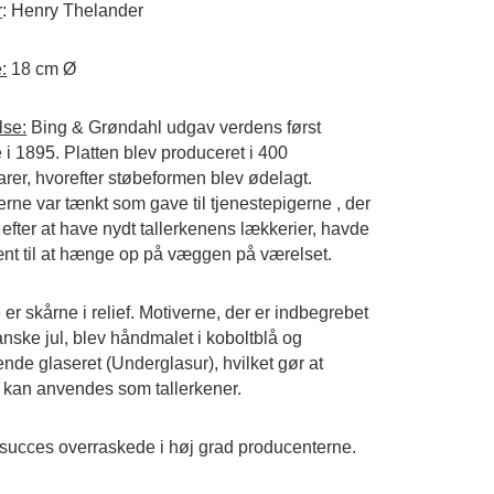
r
: Henry Thelander
:
18 cm Ø
lse:
Bing & Grøndahl udgav verdens først
e i 1895. Platten blev produceret i 400
rer, hvorefter støbeformen blev ødelagt.
erne var tænkt som gave til tjenestepigerne , der
 efter at have nydt tallerkenens lækkerier, havde
nt til at hænge op på væggen på værelset.
 er skårne i relief. Motiverne, der er indbegrebet
anske jul, blev håndmalet i koboltblå og
ende glaseret (Underglasur), hvilket gør at
e kan anvendes som tallerkener.
 succes overraskede i høj grad producenterne.