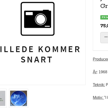
Gr
På l
75,
Producen
År
: 1968
Teknik:
P
Motiv:
"I