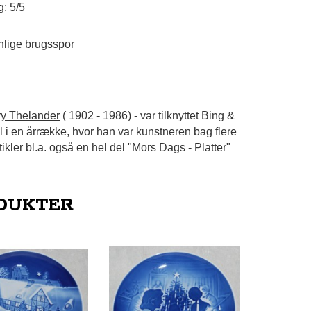
g:
5/5
nlige brugsspor
y Thelander
( 1902 - 1986) - var tilknyttet Bing &
 i en årrække, hvor han var kunstneren bag flere
ikler bl.a. også en hel del "Mors Dags - Platter"
DUKTER