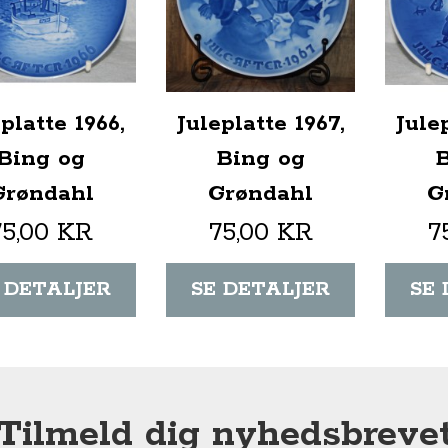
platte 1966,
Juleplatte 1967,
Jule
Bing og
Bing og
Grøndahl
Grøndahl
G
75,00 KR
75,00 KR
7
 DETALJER
SE DETALJER
SE
Tilmeld dig nyhedsbreve