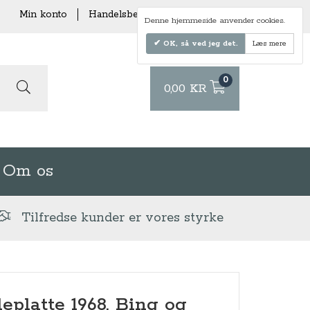
Min konto
Handelsbetingelser
Levering
Denne hjemmeside anvender cookies.
OK, så ved jeg det.
Læs mere
0
0,00 KR
Om os
Tilfredse kunder er vores styrke
leplatte 1968, Bing og