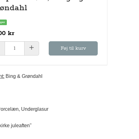
øndahl
ager
00 kr
Føj til kurv
t:
Bing & Grøndahl
orcelæn, Underglasur
 kirke juleaften"