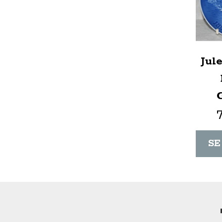
Jule
SE