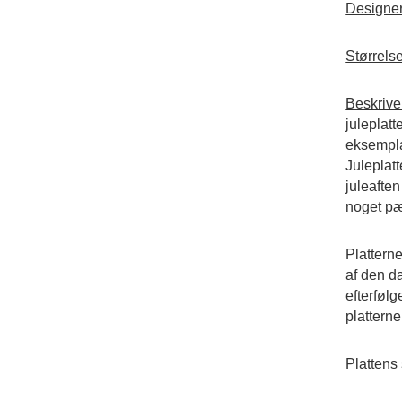
Designe
Størrelse
Beskrive
juleplatt
eksempla
Juleplatt
juleaften
noget pæ
Platterne
af den d
efterfølg
plattern
Plattens