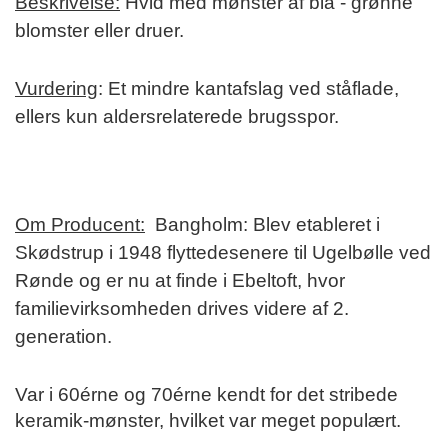
Beskrivelse:
Hvid med mønster af blå - grønne
blomster eller druer.
Vurdering
: Et mindre kantafslag ved ståflade,
ellers kun aldersrelaterede brugsspor.
Om Producent:
Bangholm: Blev etableret i
Skødstrup i 1948 flyttedesenere til Ugelbølle ved
Rønde og er nu at finde i Ebeltoft, hvor
familievirksomheden drives videre af 2.
generation.
Var i 60érne og 70érne kendt for det stribede
keramik-mønster, hvilket var meget populært.