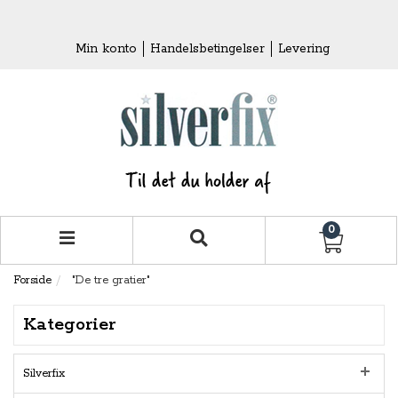
Min konto
Handelsbetingelser
Levering
0
Forside
"De tre gratier"
Kategorier
Silverfix