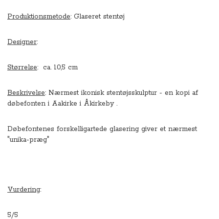
Produktionsmetode
: Glaseret stentøj
Designer
:
Størrelse
: ca. 10,5 cm
Beskrivelse
: Nærmest ikonisk stentøjsskulptur - en kopi af
døbefonten i Aakirke i Åkirkeby .
Døbefontenes forskelligartede glasering giver et nærmest
"unika-præg"
Vurdering
:
5/5