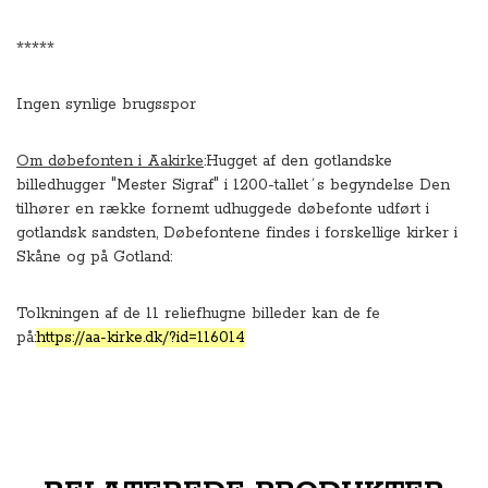
*****
Ingen synlige brugsspor
Om døbefonten i Aakirke
:Hugget af den gotlandske
billedhugger "Mester Sigraf" i 1200-tallet´s begyndelse Den
tilhører en række fornemt udhuggede døbefonte udført i
gotlandsk sandsten, Døbefontene findes i forskellige kirker i
Skåne og på Gotland:
Tolkningen af de 11 reliefhugne billeder kan de fe
på:
https://aa-kirke.dk/?id=116014