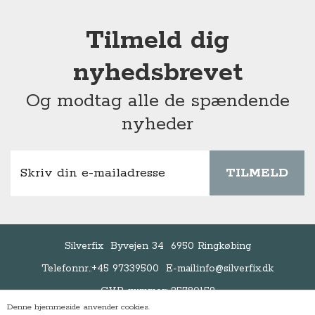
Tilmeld dig
nyhedsbrevet
Og modtag alle de spændende
nyheder
TILMELD
Silverfix
Byvejen 34
6950 Ringkøbing
Telefonnr.:
+45 97339500
E-mail:
info@silverfix.dk
CVR-nummer: 25780159
Denne hjemmeside anvender cookies.