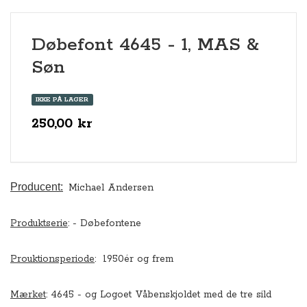
Døbefont 4645 - 1, MAS &
Søn
IKKE PÅ LAGER
250,00 kr
Producent:
Michael Andersen
Produktserie
: - Døbefontene
Prouktionsperiode
: 1950ér og frem
Mærket
: 4645 - og Logoet Våbenskjoldet med de tre sild