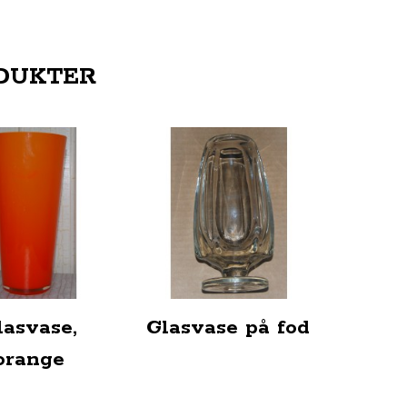
DUKTER
lasvase,
Glasvase på fod
orange