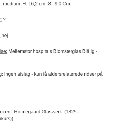
:
medium H: 16,2 cm Ø: 9,0 Cm
:
?
:
nej
lse:
Mellemstor hospitals Blomsterglas Blålig -
g:
Ingen afslag - kun få aldersrelaterede ridser på
ucent:
Holmegaard Glasværk (1825 -
kurs))