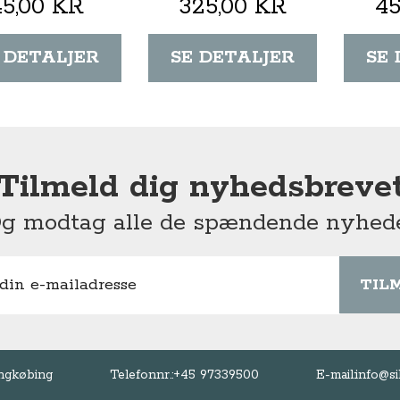
45,00 KR
325,00 KR
45
 DETALJER
SE DETALJER
SE
Tilmeld dig nyhedsbreve
g modtag alle de spændende nyhed
TIL
ngkøbing
Telefonnr.:
+45 97339500
E-mail:
info@si