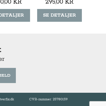
0,00 KR
295,00 KR
 DETALJER
SE DETALJER
t
er
MELD
lverfix.dk
CVR-nummer: 25780159