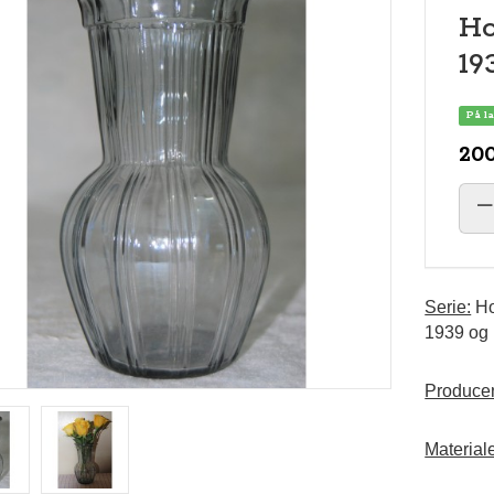
Ho
19
På l
200
Serie:
Ho
1939 og
Producen
Material