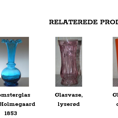
RELATEREDE PRO
omsterglas
Glasvase,
G
 Holmegaard
lyserød
1853