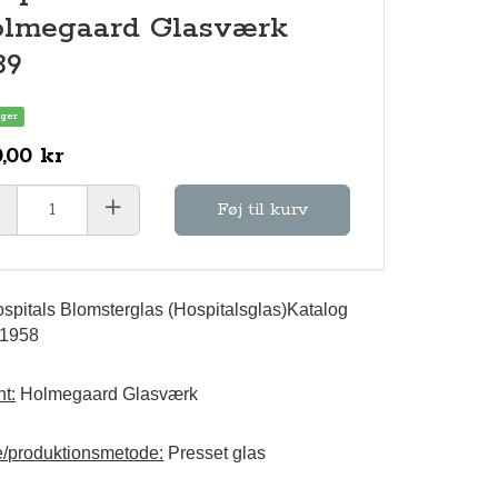
lmegaard Glasværk
39
ager
,00 kr
Føj til kurv
spitals Blomsterglas (Hospitalsglas)Katalog
 1958
t:
Holmegaard Glasværk
e/produktionsmetode:
Presset glas