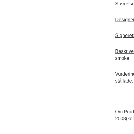
Størrelse
Designer
Signeret
Beskrive
smoke
Vurderin
ståflade.
Om Prod
2008(kon