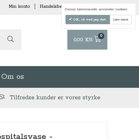
Min konto
Handelsbetingelser
Levering
Denne hjemmeside anvender cookies.
OK, så ved jeg det.
Læs mere
0
0,00 KR
Om os
Tilfredse kunder er vores styrke
spitalsvase -