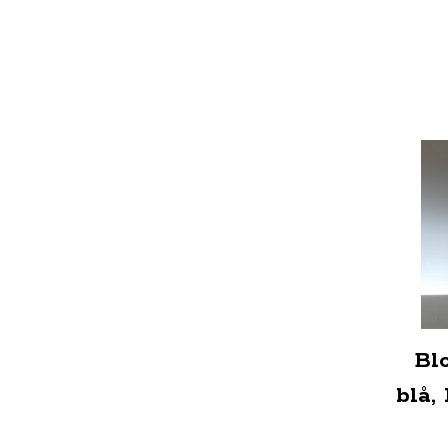
Bl
blå,