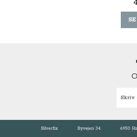
SE
O
Silverfix
Byvejen 34
6950 Ri