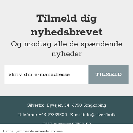
Tilmeld dig
nyhedsbrevet
Og modtag alle de spændende
nyheder
TILMELD
Silverfix
Byvejen 34
6950 Ringkøbing
Telefonnr.:
+45 97339500
E-mail:
info@silverfix.dk
CVR-nummer: 25780159
Denne hjemmeside anvender cookies.