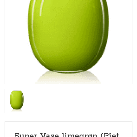
Super Vase limegrøn (Piet