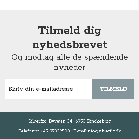
Tilmeld dig
nyhedsbrevet
Og modtag alle de spændende
nyheder
TILMELD
Silverfix
Byvejen 34
6950 Ringkøbing
Telefonnr.:
+45 97339500
E-mail:
info@silverfix.dk