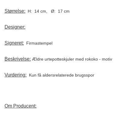
Størrelse:
H: 14 cm, Ø: 17 cm
Designer:
Signeret:
Firmastempel
Beskrivelse:
Ældre urtepotteskjuler med rokoko - motiv
Vurdering:
Kun få aldersrelaterede brugsspor
Om Producent: