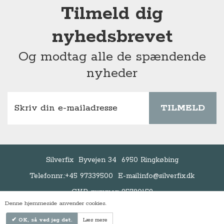
Tilmeld dig
nyhedsbrevet
Og modtag alle de spændende
nyheder
TILMELD
Silverfix
Byvejen 34
6950 Ringkøbing
Telefonnr.:
+45 97339500
E-mail:
info@silverfix.dk
CVR-nummer: 25780159
Denne hjemmeside anvender cookies.
OK, så ved jeg det.
Læs mere