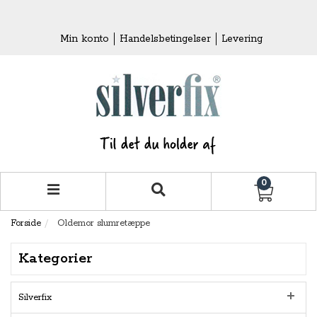
Min konto
Handelsbetingelser
Levering
0
Forside
Oldemor slumretæppe
Kategorier
Silverfix