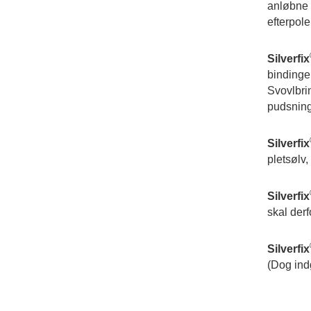
anløbne 
efterpol
Silverfix
bindinge
Svovlbrin
pudsning
Silverfix
pletsølv,
Silverfix
skal derf
Silverfix
(Dog indg