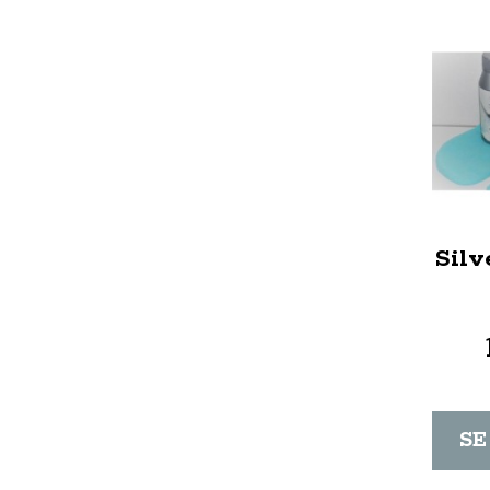
Silv
SE