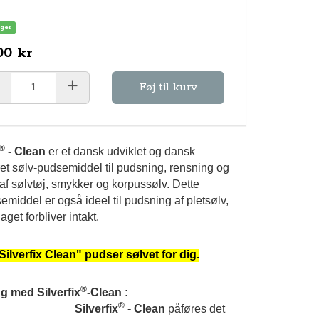
ager
00 kr
Føj til kurv
®
- Clean
er et dansk udviklet og dansk
et sølv-pudsemiddel til pudsning, rensning og
 af sølvtøj, smykker og korpussølv. Dette
emiddel er også ideel til pudsning af pletsølv,
laget forbliver intakt.
Silverfix Clean" pudser sølvet for dig.
®
g med Silverfix
-Clean :
®
lverfix
- Clean
påføres det