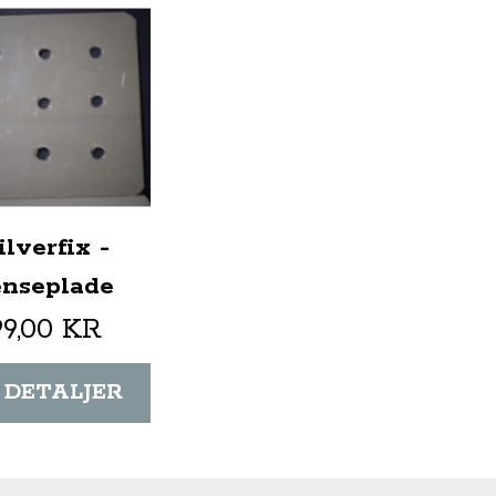
ilverfix -
enseplade
99,00 KR
 DETALJER