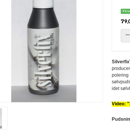
På l
79,
Silverfix
producer
polering
sølvpuds
idet sølv
Video: "
Pudsnin
Si