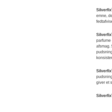
Silverfix
emne, de
fedtafvi
Silverfix
parfume e
afsmag.
pudsning
konsiste
Silverfix
pudsning
giver et 
Silverfix