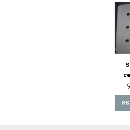
S
r
SE