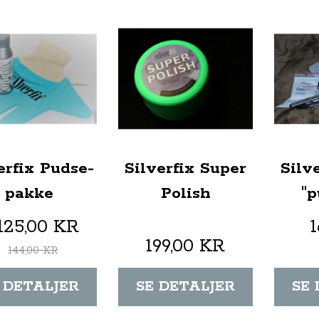
erfix Pudse-
Silverfix Super
Silv
pakke
Polish
"p
125,00 KR
199,00 KR
144,00 KR
 DETALJER
SE DETALJER
SE