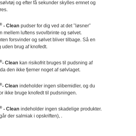
sølvtøj og efter få sekunder skylles emnet og
eres.
®
- Clean
pudser for dig ved at det "løsner"
n mellem luftens svovlbrinte og sølvet.
ten forsvinder og sølvet bliver tilbage. Så en
 uden brug af knofedt.
®
- Clean
kan risikofrit bruges til pudsning af
 da den ikke fjerner noget af sølvlaget.
®
- Clean
indeholder ingen slibemidler, og du
or ikke bruge knofedt til pudsningen.
®
- Clean
indeholder ingen skadelige produkter.
år der salmiak i opskriften), .