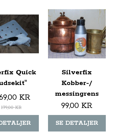
erfix Quick
Silverfix
udsekit"
Kobber-/
messingrens
169,00 KR
99,00 KR
179,00 KR
 DETALJER
SE DETALJER