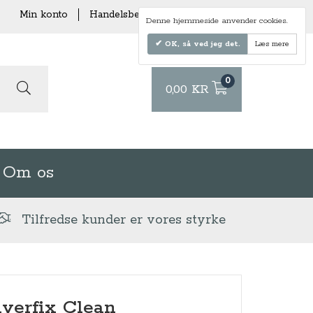
Min konto
Handelsbetingelser
Levering
Denne hjemmeside anvender cookies.
OK, så ved jeg det.
Læs mere
0
0,00 KR
Om os
Tilfredse kunder er vores styrke
lverfix Clean