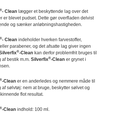
®
- Clean
lægger et beskyttende lag over det
r er blevet pudset. Dette gør overfladen delvist
sende og sænker anløbningshastigheden.
®
- Clean
indeholder hverken farvestoffer,
ller parabener, og det afsatte lag giver ingen
®
Silverfix
-Clean
kan derfor problemfrit bruges til
®
 af bestik m.m.
Silverfix
-Clean
er grynet i
nsen.
®
-Clean
er en anderledes og nemmere måde til
 af sølvtøj: nem at bruge, beskytter sølvet og
skinnende flot resultat.
®
-Clean
indhold: 100 ml.